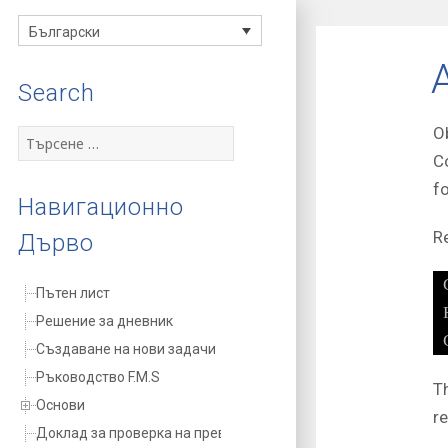
FMS
Български
documentation
Search
O
Търсене
за:
C
f
Навигационно
R
Дърво
Пътен лист
Решение за дневник
Създаване на нови задачи
Ръководство F.M.S
T
Основи
r
Доклад за проверка на превозното средство