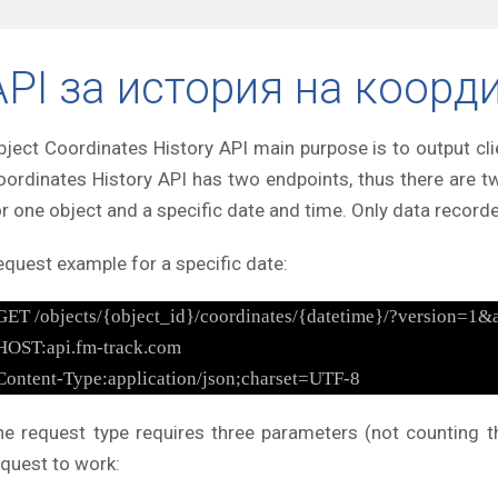
API за история на коорд
bject Coordinates History API main purpose is to output clie
oordinates History API has two endpoints, thus there are tw
or one object and a specific date and time. Only data record
equest example for a specific date:
GET /objects/{object_id}/coordinates/{datetime}/?version=1
HOST:api.fm-track.com
Content-Type:application/json;charset=UTF-8
he request type requires three parameters (not counting th
equest to work: