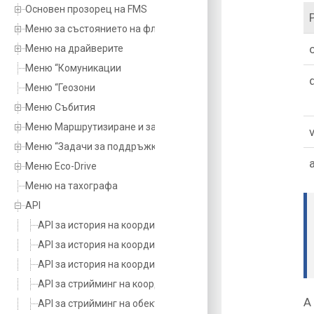
Основен прозорец на FMS
Меню за състоянието на флота
Меню на драйверите
Меню “Комуникации
Меню “Геозони
Меню Събития
Меню Маршрутизиране и задачи
Меню “Задачи за поддръжка
Меню Eco-Drive
Меню на тахографа
API
API за история на координатите на обектите
API за история на координатите на обектите v3
API за история на координатите на обектите v2
API за стрийминг на координати на обекти
A
API за стрийминг на обектни координати v2