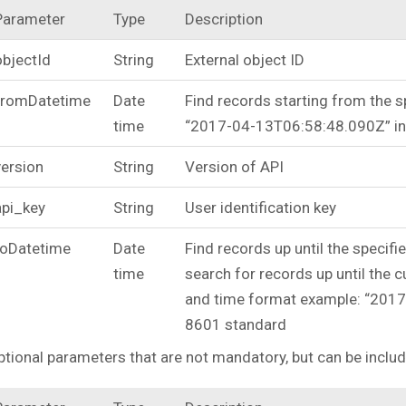
Parameter
Type
Description
objectId
String
External object ID
fromDatetime
Date
Find records starting from the 
time
“2017-04-13T06:58:48.090Z” in
version
String
Version of API
api_key
String
User identification key
toDatetime
Date
Find records up until the specifie
time
search for records up until the c
and time format example: “2017
8601 standard
ptional parameters that are not mandatory, but can be includ