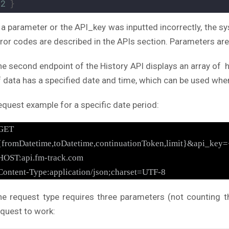
32
}
f a parameter or the API_key was inputted incorrectly, the sy
rror codes are described in the APIs section. Parameters are 
he second endpoint of the History API displays an array of h
f data has a specified date and time, which can be used when
equest example for a specific date period:
GET /objects/{object_id}/c
{fromDatetime,toDatetime,continuationToken,limit}&api_key=
HOST:api.fm-track.com
Content-Type:application/json;charset=UTF-8
he request type requires three parameters (not counting th
equest to work: