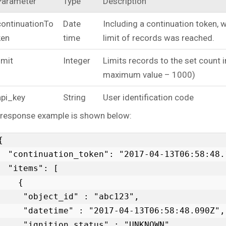
Parameter
Type
Description
continuationTo
Date
Including a continuation token, w
ken
time
limit of records was reached.
imit
Integer
Limits records to the set count 
maximum value – 1000)
api_key
String
User identification code
 response example is shown below:
{

uation_token": "2017-04-13T06:58:48.121Z",

"items": [

    {

   "object_id" : "abc123",

  "datetime" : "2017-04-13T06:58:48.090Z",

   "ignition_status" : "UNKNOWN",
