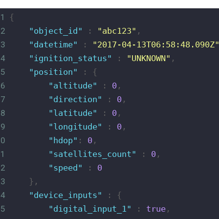
1
{
2
"object_id"
 : 
"abc123"
,
3
"datetime"
 : 
"2017-04-13T06:58:48.090Z
4
"ignition_status"
 : 
"UNKNOWN"
,
5
"position"
 : {
6
"altitude"
 : 
0
,
7
"direction"
 : 
0
,
8
"latitude"
 : 
0
,
9
"longitude"
 : 
0
,
10
"hdop"
: 
0
,
11
"satellites_count"
 : 
0
,
12
"speed"
 : 
0
13
    },
14
"device_inputs"
 : {
15
"digital_input_1"
 : 
true
,