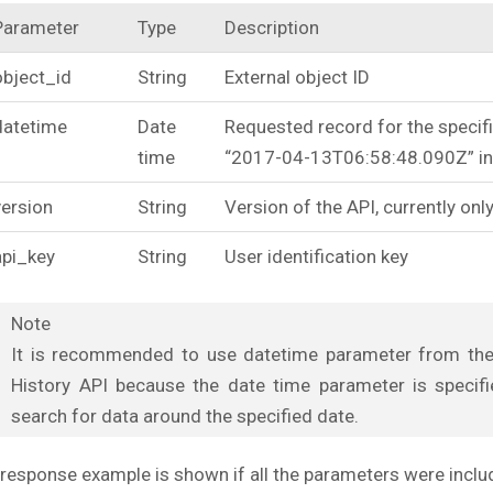
Parameter
Type
Description
object_id
String
External object ID
datetime
Date
Requested record for the specif
time
“2017-04-13T06:58:48.090Z” in
version
String
Version of the API, currently onl
api_key
String
User identification key
Note
It is recommended to use datetime parameter from the
History API because the date time parameter is specif
search for data around the specified date.
 response example is shown if all the parameters were includ