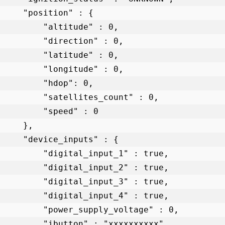
    "position" : {

        "altitude" : 0,

        "direction" : 0,

        "latitude" : 0,

        "longitude" : 0,

         "hdop": 0,

        "satellites_count" : 0,

         "speed" : 0

     },

    "device_inputs" : {

        "digital_input_1" : true,

        "digital_input_2" : true,

        "digital_input_3" : true,

        "digital_input_4" : true,

        "power_supply_voltage" : 0,

        "ibutton" : "xxxxxxxxxx",
