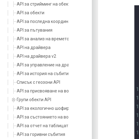
API за стрийминг на обектни координати v3
API за обекти
API за последна координата на обекта
API за пътувания
API за анализ на времето на водача
API на драйвера
API на драйвера v2
API за управление на драйвери
API за история на събитията
Списък с геозони API
API за присвояване на водачи
Групи обекти API
API за екологично шофиране
API за състоянието на водача
API за отчет на таблицата с часовете на водача
API за горивни събития