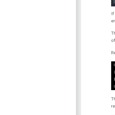
I
e
T
o
R
T
r