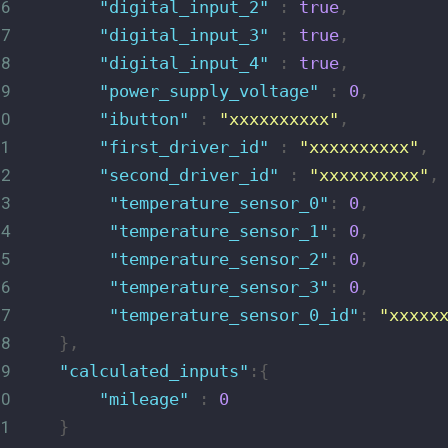
16
"digital_input_2"
 : 
true
,
17
"digital_input_3"
 : 
true
,
18
"digital_input_4"
 : 
true
,
19
"power_supply_voltage"
 : 
0
,
20
"ibutton"
 : 
"xxxxxxxxxx"
,
21
"first_driver_id"
 : 
"xxxxxxxxxx"
,
22
"second_driver_id"
 : 
"xxxxxxxxxx"
,
23
"temperature_sensor_0"
: 
0
,
24
"temperature_sensor_1"
: 
0
,
25
"temperature_sensor_2"
: 
0
,
26
"temperature_sensor_3"
: 
0
,
27
"temperature_sensor_0_id"
: 
"xxxxx
28
    },
29
"calculated_inputs"
:{
30
"mileage"
 : 
0
31
    }