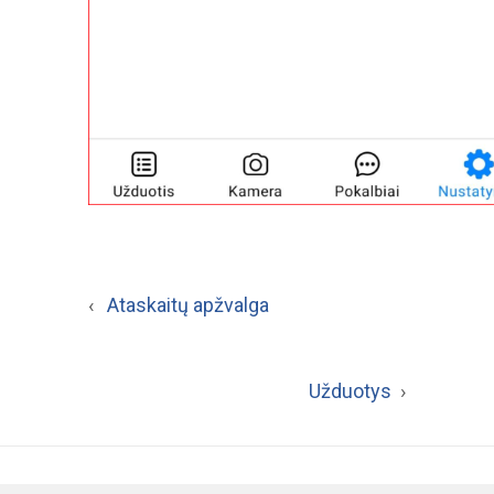
‹
Ataskaitų apžvalga
Užduotys
›