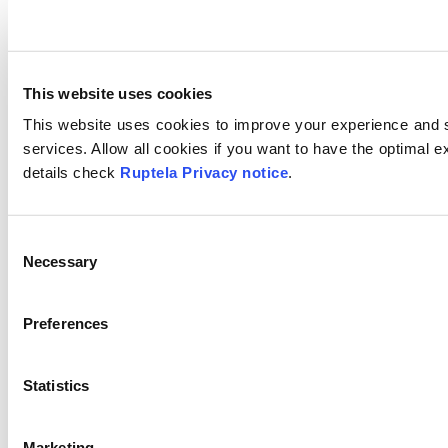
This website uses cookies
This website uses cookies to improve your experience and s
services. Allow all cookies if you want to have the optimal 
details check
Ruptela Privacy notice
.
C
Necessary
o
n
s
Preferences
e
n
Nustatymai
t
Statistics
S
Nustatymų
meniu galima:
e
Marketing