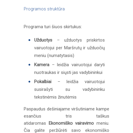
Programos struktūra
Programa turi šiuos skirtukus:
Užduotys
– užduotys priskirtos
vairuotojui per Maršrutų ir užduočių
meniu (numatytasis)
Kamera
– leidžia vairuotojui daryti
nuotraukas ir siųsti jas vadybininkui
Pokalbiai
– leidžia vairuotojui
susirašyti su vadybininku
tekstinėmis žinutėmis
Paspaudus dešiniajame viršutiniame kampe
esančius tris taškus
atidaromas
Ekonomiško vairavimo
meniu.
Čia galite peržiūrėti savo ekonomiško