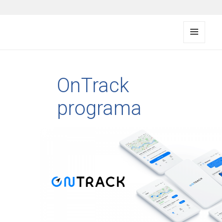
FMS documentation
MENI
U IR
VALDI
KLIAI
OnTrack
programa