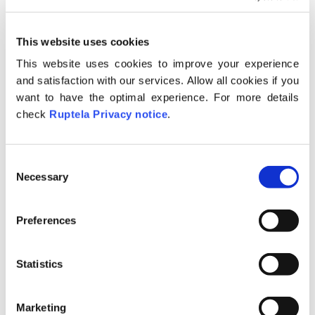
Tarp išjungtų funkcijų ir modulių yra šie:
Aptarnavimo užduočių modulis –
This website uses cookies
aptarnavimo užduotys, priskirtos
This website uses cookies to improve your experience
transporto priemonėms, bus
and satisfaction with our services. Allow all cookies if you
rodomos apžvalgos modulyje –
want to have the optimal experience. For more details
aptarnavimo skyriuje.
check
Ruptela Privacy notice
.
Ataskaitų modulis.
„Eco-Drive“ modulis.
C
Tachografo bylų atsisiuntimas iš
Necessary
o
HCV transporto priemonių.
n
s
Analizė pagal koordinates istorijos
Preferences
e
apžvalgoje.
n
Diagramos kuro apžvalgoje.
t
Statistics
Aptarnavimo užduočių redagavimas
S
aptarnavimo apžvalgoje.
e
Marketing
l