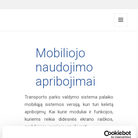
FMS documentation
MENI
U IR
VALDI
KLIAI
Mobiliojo
naudojimo
apribojimai
Transporto parko valdymo sistema palaiko
mobiliąją sistemos versiją, kuri turi keletą
apribojimų. Kai kurie moduliai ir funkcijos,
kuriems reikia didesnės ekrano raiškos,
mobiliojoje versijoje yra išjungti.