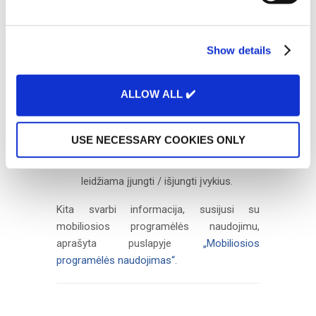
Vairuotojų kūrimas ar redagavimas
e
vairuotojų meniu.
c
Masinis pranešimų siuntimas
Show details
t
komunikacijos meniu.
i
Užduočių kūrimas ar redagavimas
o
ALLOW ALL ✔️
užduočių meniu.
n
Geozonų kūrimas ar redagavimas
USE NECESSARY COOKIES ONLY
geozonų meniu.
Įvykių kūrimas ar redagavimas –
leidžiama įjungti / išjungti įvykius.
Kita svarbi informacija, susijusi su
mobiliosios programėlės naudojimu,
aprašyta puslapyje
„Mobiliosios
programėlės naudojimas“
.