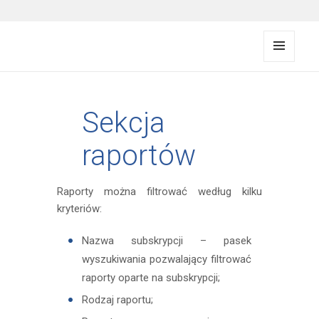
FMS documentation
MENU
I
WIDG
ETY
Sekcja
raportów
Raporty można filtrować według kilku
kryteriów:
Nazwa subskrypcji – pasek
wyszukiwania pozwalający filtrować
raporty oparte na subskrypcji;
Rodzaj raportu;