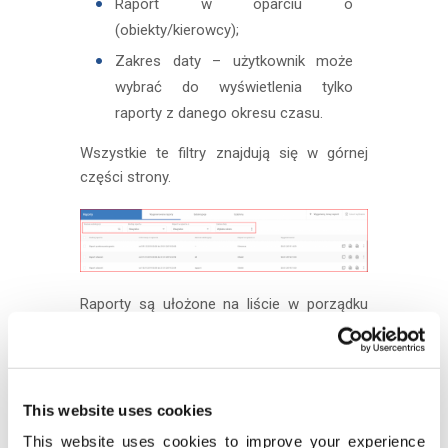
Raport w oparciu o
(obiekty/kierowcy);
Zakres daty – użytkownik może
wybrać do wyświetlenia tylko
raporty z danego okresu czasu.
Wszystkie te filtry znajdują się w górnej
części strony.
Raporty są ułożone na liście w porządku
chronologicznym od najnowszego
(wygenerowanego ostatnio) u góry. Każdy
raport jest wyświetlany wraz z
podstawowymi informacjami o jego treści.
This website uses cookies
Są to następujące informacje:
This website uses cookies to improve your experience