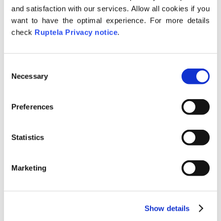
and satisfaction with our services. Allow all cookies if you
Rodzaj raportu
;
want to have the optimal experience. For more details
Informacja o raporcie;
check
Ruptela Privacy notice
.
Nazwa subskrypcji;
Raport w oparciu o;
C
Wygenerowano
.
Necessary
o
n
s
Preferences
e
Aby otworzyć raport, należy kliknąć
n
przycisk „Zobacz” umieszczony z prawej
t
Statistics
strony opisu każdego z raportów.
S
e
Marketing
l
e
Raport otworzy się w nowym oknie, do
c
którego zostanie przekierowany
Show details
t
użytkownik. Można otworzyć więcej niż
i