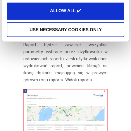
jeden raport jednocześnie; każdy raport
o
ALLOW ALL ✔️
otwiera się po prostu w nowym oknie. Jeśli
n
raport jest duży, załadowanie strony
raportu może chwilę potrwać.
USE NECESSARY COOKIES ONLY
Poniżej przedstawiony jest podgląd raportu.
Raport będzie zawierał wszystkie
parametry wybrane przez użytkownika w
ustawieniach raportu. Jeśli użytkownik chce
wydrukować raport, powinien kliknąć na
ikonę drukarki znajdującą się w prawym
górnym rogu raportu. Widok raportu: