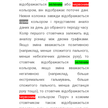
відображається
зеленим
або
червоним
кольором, він відображає поточні дані.
Нижня колонка завжди відображається
сірим
кольором і представляє аналіз
даних за день до обраного періоду часу.
Колір першого стовпчика залежить від
аналізу різниці між двома графіками.
Якщо зміна вважається позитивною
(наприклад, менше спожитого пального,
менше небезпечних ділянок руху), то
стовпчик відображається
зеленим
кольором, якщо зміна вважається
негативною (наприклад, більше
екстремальних гальмувань, більше
спожитого пального, менша дистанція
руху тощо), то стовпчик відображається
червоним
кольором. Поруч з кожним
стовпчиком також відображається