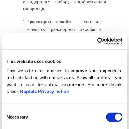
стандартного набору відображуваної
інформації:
Транспортні засоби
– загальна
кількість транспортних засобів в
автопарку, які підтримують еко-
водіння (транспортні засоби, які не
підтримують еко-водіння (простіші
FM-пристрої, старі моделі
This website uses cookies
транспортних засобів тощо) тут не
This website uses cookies to improve your experience
відображаються, але вони
and satisfaction with our services. Allow all cookies if you
відмічаються в нижній лівій частині
want to have the optimal experience. For more details
вікна, як це описано нижче);
check
Ruptela Privacy notice
.
Водії
– кількість водіїв, які керували
автомобілем протягом обраного
C
періоду часу;
Necessary
o
Спожите па
ливо (літри) – паливо,
n