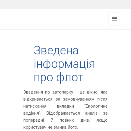
FMS documentation
MENU
AND
WIDG
ETS
Зведена
інформація
про флот
Зведення по автопарку – це вікно, яке
відкривається за замовчуванням після
натискання вкладки “Екологічне
водіння”. Відображається аналіз за
попередні 7 повних днів, якщо
користувач не змінив його.