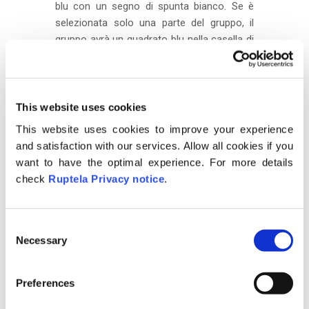
blu con un segno di spunta bianco. Se è
selezionata solo una parte del gruppo, il
gruppo avrà un quadrato blu nella casella di
controllo. (come mostrato nell’immagine
sottostante). L’utente può anche utilizzare
la ricerca per scorrere rapidamente un
ampio elenco di oggetti e gruppi. Tutti i
This website uses cookies
gruppi possono essere
This website uses cookies to improve your experience
selezionati/deselezionati selezionando la
and satisfaction with our services. Allow all cookies if you
casella di controllo accanto a “Seleziona
want to have the optimal experience. For more details
tutti i gruppi”. Il numero di oggetti
check
Ruptela Privacy notice
.
selezionati e di oggetti totali viene
visualizzato nell’angolo superiore destro
dell’elenco.
C
Necessary
o
n
s
Preferences
e
n