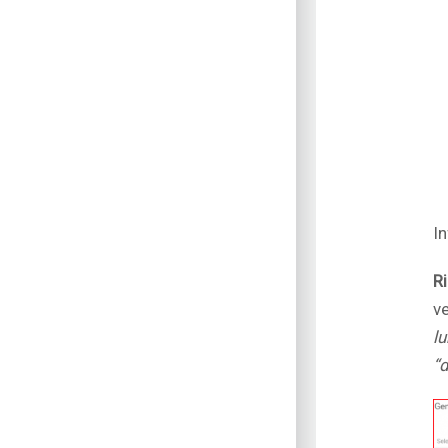
In
R
v
l
“