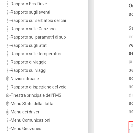
Rapporto Eco-Drive
O
Rapporto sugli eventi
sc
Rapporto sul serbatoio del carburante
S
Rapporto sulle Geozones
c
Rapporto sui parametri di superamento del limite
v
Rapporto sugli Stati
s
Rapporto sulle temperature
p
Rapporto di viaggio
s
Rapporto sui viaggi
s
Nozioni di base
n
Rapporto di ispezione del veicolo
di
Finestra principale dell’FMS
a
Menu Stato della flotta
ne
Menu dei driver
Menu Comunicazioni
Menu Geozones