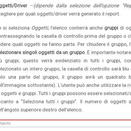
ggetti/Driver
–
(dipende dalla selezione dell’opzione “R
egliere per quali oggetti/driver verrà generato il report.
e si seleziona
Oggetti
, l’elenco conterrà anche
gruppi
di og
ontrassegnando la casella di controllo prima del gruppo o cl
edere quali oggetti ne fanno parte. Per chiudere il gruppo, l
elezionare singoli oggetti da un gruppo
. È importante notar
iù gruppi, questo verrà evidenziato in tutti i gruppi, 
elezionato un intero gruppo, la casella di controllo sarà bl
olo una parte del gruppo, il gruppo avrà un quadrato b
ell’immagine sottostante). L’utente può anche utilizzare la
 oggetti e gruppi. Tutti i gruppi possono essere selezionati/
ccanto a “Seleziona tutti i gruppi”. Il numero di oggetti s
ll’angolo superiore destro dell’elenco.