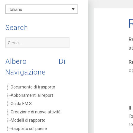
FMS
Italiano
documentation
Search
R
Ricerca
per:
at
Albero Di
R
op
Navigazione
Documento di trasporto
Abbonamenti ai report
Guida F.M.S.
I
Creazione di nuove attività
l’
Modelli di rapporto
re
Rapporto sul paese