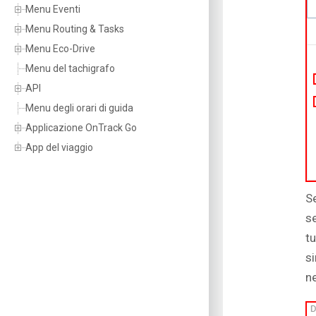
Menu Eventi
Menu Routing & Tasks
Menu Eco-Drive
Menu del tachigrafo
API
Menu degli orari di guida
Applicazione OnTrack Go
App del viaggio
S
s
t
si
ne