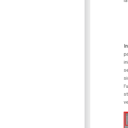
l
In
p
i
s
si
l
s
v