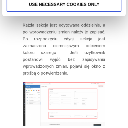
przypadku przycisk ma podpis
USE NECESSARY COOKIES ONLY
„Szczegóły przyczepy”.
Każda sekcja jest edytowana oddzielnie, a
po wprowadzeniu zmian należy je zapisać.
Po rozpoczęciu edycji sekcja jest
zaznaczona ciemniejszym odcieniem
koloru szarego. Jeśli użytkownik
postanowi wyjść bez zapisywania
wprowadzonych zmian, pojawi się okno z
prośbą o potwierdzenie.