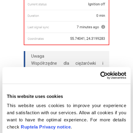
Uwaga
Współrzędne dla ciężarówki i
przyczepy mogą się różnić ze
względu na różne warunki
ukształtowania terenu, inne miejsce
montażu itp. Te różnice są zwykle
This website uses cookies
niewielkie, ale mogą wystąpić.
This website uses cookies to improve your experience
and satisfaction with our services. Allow all cookies if you
Oprócz rozszerzonych informacji można
want to have the optimal experience. For more details
przeglądać szczegóły pojazdu. W tym celu
check
Ruptela Privacy notice
.
należy kliknąć przycisk „Szczegóły pojazdu”