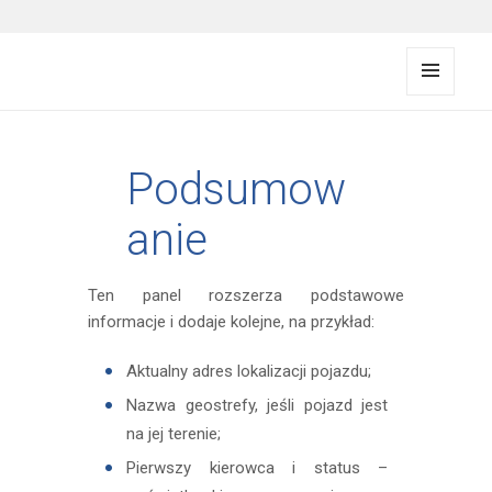
FMS documentation
MENU
I
WIDG
ETY
Podsumow
anie
Ten panel rozszerza podstawowe
informacje i dodaje kolejne, na przykład:
Aktualny adres lokalizacji pojazdu;
Nazwa geostrefy, jeśli pojazd jest
na jej terenie;
Pierwszy kierowca i status –