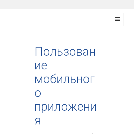
FMS documentation
МЕНЮ
И
ВИДЖ
ЕТЫ
Пользован
ие
мобильног
о
приложени
я