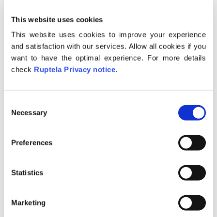
только после обновления
приложения.
This website uses cookies
This website uses cookies to improve your experience
В случаях когда пользователь хочет
and satisfaction with our services. Allow all cookies if you
изменить адрес сервера по каким либо
want to have the optimal experience. For more details
причинам, то пользователю необходимо
check
Ruptela Privacy notice
.
найти настройки приложения. Найдите
приложение СУА и очистите
сохранённые данные.
C
Necessary
o
n
s
Preferences
e
n
t
Statistics
S
e
Marketing
l