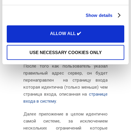
e
c
Show details
t
i
o
Это удалит сохраненный адрес из
ALLOW ALL ✔️
n
памяти приложения, и запросит новый
адрес сервера при следующем запуске
USE NECESSARY COOKIES ONLY
приложения.
После того как пользователь указал
правильный адрес сервер, он будет
перенаправлен на страницу входа
которая идентична (только меньше) чем
страница входа, описанная на
странице
входа в систему
.
Далее приложение в целом идентично
самой системе, за исключением
нескольких ограничений которые