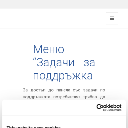
FMS documentation
МЕНЮ
И
ДЖАД
ЖИ
Меню
“Задачи за
поддръжка
За достъп до панела със задачи по
поддръжката потребителят трябва да
щракне върху иконата в навигационния
панел, разположен в лявата част на
екрана.
This website uses cookies