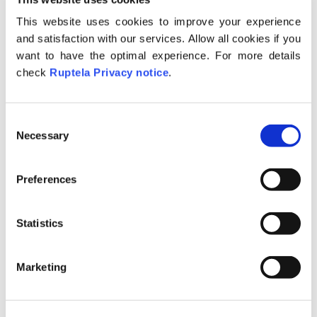
This website uses cookies to improve your experience
and satisfaction with our services. Allow all cookies if you
want to have the optimal experience. For more details
check
Ruptela Privacy notice
.
C
Това ще отвори панела със задачи по
Necessary
o
поддръжката, който позволява на
n
потребителя да направи следното:
s
Preferences
e
Създаване на нови задачи за
n
поддръжка на превозни
t
Statistics
средства;
S
Преглед/промяна/изтриване на
e
Marketing
съществуваща задача за
l
e
поддръжка;
c