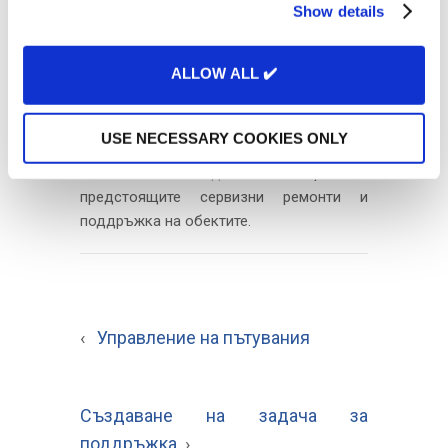
Задачите за техническо обслужване се
Show details
t
използват за задаване на периоди за
i
техническо обслужване на автомобилите
o
ALLOW ALL ✔️
в активния автопарк. Системата за
n
управление на автопарка използва
данните, получени от автомобилите, като
USE NECESSARY COOKIES ONLY
пробег и работни часове, за да помогне
за лесното наблюдение и планиране на
предстоящите сервизни ремонти и
поддръжка на обектите.
‹
Управление на пътувания
Създаване на задача за
поддръжка
›