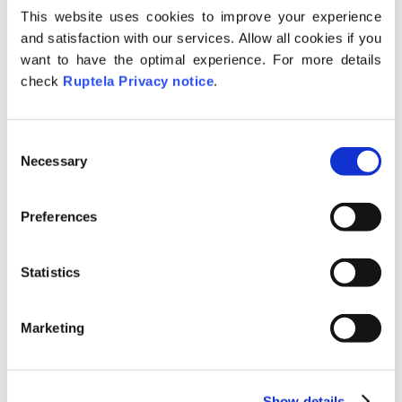
This website uses cookies to improve your experience
and satisfaction with our services. Allow all cookies if you
want to have the optimal experience. For more details
check
Ruptela Privacy notice
.
Priradenie sa zruší kliknutím na ikonu koša.
C
Necessary
o
n
s
Automatická identifikácia vodiča môže byť
Preferences
e
vykonaná tromi spôsobmi:
n
t
Statistics
Identifikačným čipom (Dallas alebo
S
RFID);
e
Pomocou mobilné aplikácie;
Marketing
l
Z tachografu.
e
c
V prípade tachografu nemožno identifikáciu
Show details
t