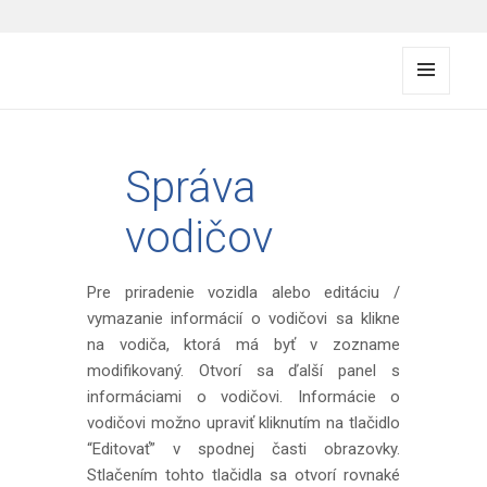
FMS documentation
MENU
A
WIDG
ETY
Správa
vodičov
Pre priradenie vozidla alebo editáciu /
vymazanie informácií o vodičovi sa klikne
na vodiča, ktorá má byť v zozname
modifikovaný. Otvorí sa ďalší panel s
informáciami o vodičovi. Informácie o
vodičovi možno upraviť kliknutím na tlačidlo
“Editovať” v spodnej časti obrazovky.
Stlačením tohto tlačidla sa otvorí rovnaké