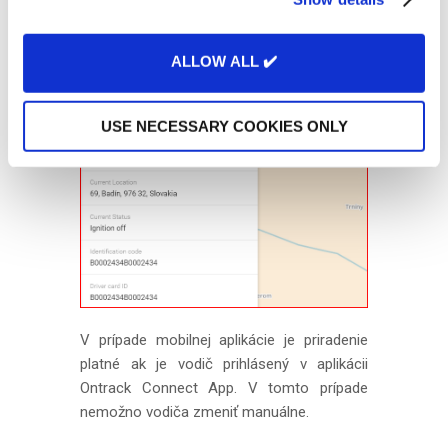
zrušiť dokiaľ nie je vybratá karta vodiča. Viď
i
obrázok nižšie.
o
ALLOW ALL ✔️
n
USE NECESSARY COOKIES ONLY
V prípade mobilnej aplikácie je priradenie
platné ak je vodič prihlásený v aplikácii
Ontrack Connect App. V tomto prípade
nemožno vodiča zmeniť manuálne.