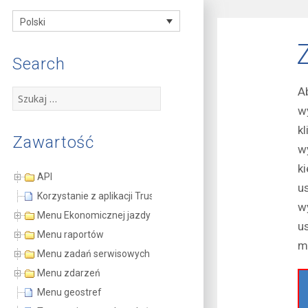
FMS
Polski
documentation
Search
A
Szukaj:
w
kl
Zawartość
w
k
API
u
Korzystanie z aplikacji TrustTrack
w
Menu Ekonomicznej jazdy (Eco-Drive)
u
Menu raportów
m
Menu zadań serwisowych
Menu zdarzeń
Menu geostref