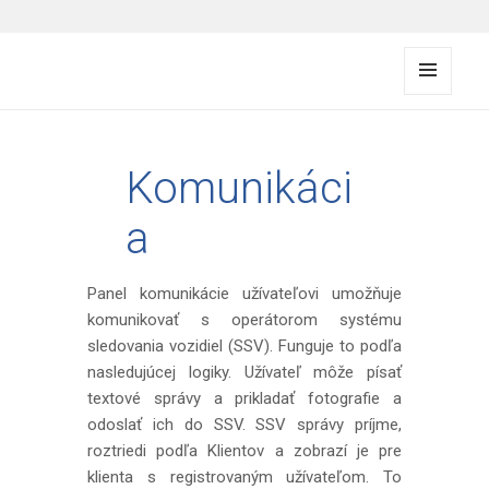
FMS documentation
MENU
A
WIDG
ETY
Komunikáci
a
Panel komunikácie užívateľovi umožňuje
komunikovať s operátorom systému
sledovania vozidiel (SSV). Funguje to podľa
nasledujúcej logiky. Užívateľ môže písať
textové správy a prikladať fotografie a
odoslať ich do SSV. SSV správy príjme,
roztriedi podľa Klientov a zobrazí je pre
klienta s registrovaným užívateľom. To