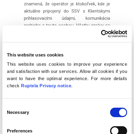
znamená, že operátor je ktokoľvek, kde je
aktuálne pripojený do SSV s Klientskymi
prihlasovacími údajmi, komunikácia
prebieha s touto osobou. Všetky správy sa
v systéme ukladajú a môžu byť v prípade
potreby prehliadnuť. Komunikačný panel je
opísaný v oddiele “
menu komunikácia
“.
This website uses cookies
Správy od operátora sú označené bielymi
This website uses cookies to improve your experience
obláčikmi na ľavej strane obrazovky a
and satisfaction with our services. Allow all cookies if you
správy od používateľa sú označené
want to have the optimal experience. For more details
zelenými obláčiky vpravo.
check
Ruptela Privacy notice
.
Príloha
– Užívateľ môže operátorovi zaslať
fotografiu. Musí stlačiť ikonu fotoaparátu
C
vľavo od boxu pre zadanie textu. Otvorí sa
Necessary
o
nové okno kde užívateľ môže zvoliť či vyfotí
n
novú fotografiu alebo vyberie z galérie (táto
s
možnosť sa môže líšiť v závislosti na
Preferences