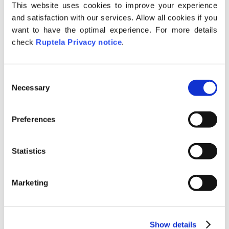
This website uses cookies to improve your experience
No se pueden seleccionar
and satisfaction with our services. Allow all cookies if you
remolques en el módulo del
want to have the optimal experience. For more details
tacógrafo;
check
Ruptela Privacy notice
.
No puede comunicarse con un
remolque;
C
No se pueden seleccionar
Necessary
o
remolques en la sección de
n
conducción ecológica;
s
Preferences
e
Otras condiciones especiales:
n
t
Statistics
El remolque se asigna
S
automáticamente al vehículo
e
cuando el dispositivo de rastreo en
Marketing
l
el vehículo empieza enviar el ID del
e
remolque. El sistema comprueba
c
constantemente si el ID del
Show details
t