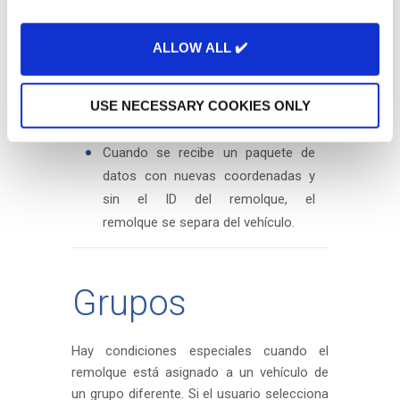
remolque está en los registros;
i
Solo un remolque puede ser
o
ALLOW ALL ✔️
asignado a un vehículo al mismo
n
tiempo. Si se reconoce una nueva
asignación, se borra la asignación
USE NECESSARY COOKIES ONLY
anterior;
Cuando se recibe un paquete de
datos con nuevas coordenadas y
sin el ID del remolque, el
remolque se separa del vehículo.
Grupos
Hay condiciones especiales cuando el
remolque está asignado a un vehículo de
un grupo diferente. Si el usuario selecciona